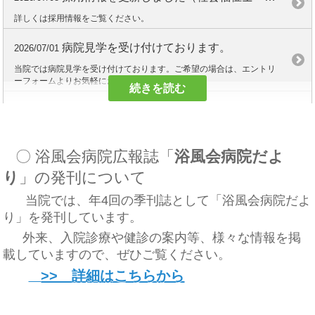
なお、世田谷区にお住まいの方は、引き続き予約を受け付けております。
ご理解のほどよろしくお願いいたします。
詳しくは採用情報をご覧ください。
病院見学を受け付けております。
2026/07/01
病院広報誌「浴風会病院だより」№10の発刊について
2026/01/30
当院では病院見学を受け付けております。ご希望の場合は、エントリ
病院広報誌「浴風会病院だより」№10の発刊をしました。診療等に関
ーフォームよりお気軽にお問い合わせください。
する様々な情報を掲載していますので、ご一読ください。
続きを読む
採用情報を更新しました（病棟看護師）
2026/06/26
健診インターネット予約について
2026/01/08
詳しくは採用情報をご覧ください。
このたび、健診のご予約が当院ホームページからできるようになりま
した。
〇 浴風会病院広報誌「
浴風会病院だよ
24時間いつでもご予約いただけますので、ぜひご活用ください。
採用情報を更新しました（理学療法士・作業療法士）
2026/05/29
り
」の発刊について
当院ホームページ内「健診診断・各種健診」バナーよりお進みくださ
詳しくは採用情報をご覧ください。
い。
当院では、年4回の季刊誌として「浴風会病院だよ
※従来どおり、お電話でのご予約も承っております。
採用情報を更新しました（企画経理）
2026/02/25
り」を発刊しています。
病院広報誌「浴風会病院だより」№9の発刊について
詳しくは採用情報をご覧ください。
2025/10/29
外来、入院診療や健診の案内等、様々な情報を掲
載していますので、ぜひご覧ください。
病院広報誌「浴風会病院だより」№9の発刊をしました。診療等に関す
求職活動をされている皆様へ（重要なお知らせ）
2025/01/01
る様々な情報を掲載していますので、ご一読ください。
>> 詳細はこちらから
社会福祉法人浴風会では、紹介会社等を経由しない直接ご応募いただ
令和7年度つながるフェスタの開催について
き就業された方に対して、助成金を支給しております。
2025/10/20
詳しくは採用情報（求職活動をされている皆様へ）をご覧ください。