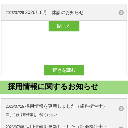
令和8年8月21（金）業務終了後から、令和8年9月23日（水）にかけて、
MRIの更新を実施いたします。その間、稼働を停止いたしますので、ご理解
2026年8月 休診のお知らせ
2026/07/29
の程、よろしくお願い申し上げます。
閉じる
病院広報誌「浴風会病院だより」№11の発刊について
2026/04/26
病院広報誌「浴風会病院だより」№11の発刊をしました。診療等に関
する様々な情報を掲載していますので、ご一読ください。
【お知らせ】外来診療（泌尿器科）医師の変更について
2026/03/11
令和8年4月より泌尿器科診療の担当医師が変更となりました。
ご理解の程、よろしくお願い申し上げます。
続きを読む
【お知らせ】外来診療（皮膚科木曜日診療）の終了について
2026/03/11
採用情報に関するお知らせ
令和8年3月末にて、皮膚科木曜日診療が終了となりました。4月以降、
皮膚科の受診につきましては、金曜日午後にお越しください。
ご理解の程、よろしくお願い申し上げます。
採用情報を更新しました（歯科衛生士）
2026/07/15
区民健診の予約について
2026/02/02
詳しくは採用情報をご覧ください。
杉並区・中野区における区民健診は、令和8年2月2日をもって予約の受付を
終了いたしました。
採用情報を更新しました（社会福祉士・精神保健福祉士）
2026/07/08