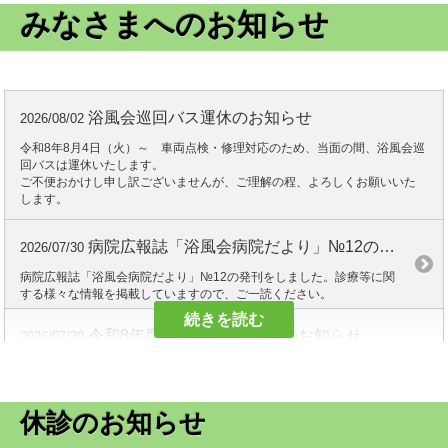
みなさまへのお知らせ
浴風会巡回バス運休のお知らせ
2026/08/02
令和8年8月4日（火）～ 車両点検・修理対応のため、当面の間、浴風会巡
回バスは運休いたします。
ご不便おかけし申し訳ございませんが、ご理解の程、よろしくお願いいた
します。
病院広報誌「浴風会病院だより」№12の発刊について
2026/07/30
病院広報誌「浴風会病院だより」№12の発刊をしました。診療等に関
する様々な情報を掲載していますので、ご一読ください。
続きを読む
令和8年度 第2回公開講座のお知らせ
2026/07/30
令和8年9月4日（金）公開講座を実施いたします。ご自身やご家族の健
康づくりに役立つ情報を得る機会として、ぜひお気軽にご参加くださ
い。詳細はクリック。
休診のお知らせ
MRI更新に伴う稼働停止のお知らせ
2026/07/17