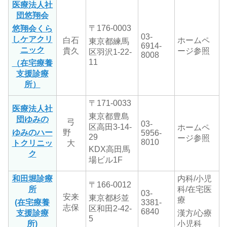
医療法人社
団悠翔会
〒176-0003
悠翔会くら
03-
しケアクリ
白石
ホームペ
東京都練馬
6914-
ニック
貴久
ージ参照
区羽沢1-22-
8008
11
（在宅療養
支援診療
所）
〒171-0033
医療法人社
東京都豊島
団ゆみの
弓
03-
区高田3-14-
ホームペ
ゆみのハー
野
5956-
29
ージ参照
8010
トクリニッ
大
KDX高田馬
ク
場ビル1F
和田堀診療
内科/小児
〒166-0012
所
科/在宅医
03-
安来
東京都杉並
療
(在宅療養
3381-
志保
区和田
2-42-
6840
支援診療
漢方/心療
5
所)
小児科