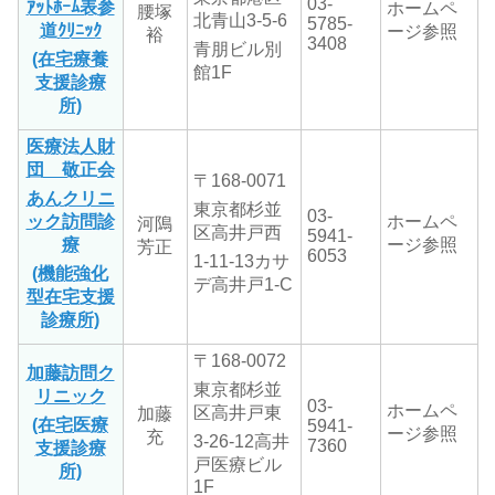
03-
ｱｯﾄﾎｰﾑ表参
ホームペ
腰塚
北青山
3-5-6
5785-
道ｸﾘﾆｯｸ
ージ参照
裕
3408
青朋ビル別
(在宅療養
館1F
支援診療
所)
医療法人財
団 敬正会
〒168-0071
あんクリニ
東京都杉並
03-
ック訪問診
ホームペ
河隝
区高井戸西
5941-
療
ージ参照
芳正
6053
1-11-13カサ
(機能強化
デ高井戸1-C
型在宅支援
診療所)
〒168-0072
加藤訪問ク
東京都杉並
リニック
03-
ホームペ
区高井戸東
加藤
(在宅医療
5941-
ージ参照
充
3-26-12高井
7360
支援診療
戸医療ビル
所)
1F