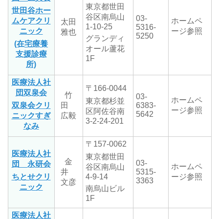
東京都世田
世田谷ホー
谷区南烏山
03-
ムケアクリ
ホームペ
太田
1-10-25
5316-
ニック
ージ参照
雅也
5250
グランディ
(在宅療養
オール蘆花
支援診療
1F
所)
医療法人社
〒166-0044
団双泉会
竹
03-
ホームペ
東京都杉並
双泉会クリ
田
6383-
ージ参照
区阿佐谷南
5642
ニックすぎ
広毅
3-2-24-201
なみ
〒157-0062
医療法人社
東京都世田
金
03-
団 永研会
ホームペ
谷区南烏山
井
5315-
ちとせクリ
4-9-14
ージ参照
3363
文彦
ニック
南烏山ビル
1F
医療法人社