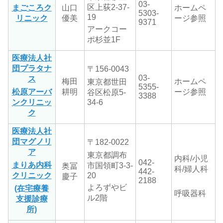
03-
区上荻2-37-
まごころク
山口
ホームペ
5303-
19
リニック
優美
ージ参照
9371
アークコー
ポ杉並1F
医療法人社
団プラタナ
〒156-0043
03-
ス
梅田
ホームペ
東京都世田
5355-
松原アーバ
耕明
ージ参照
谷区松原5-
3388
ンクリニッ
34-6
ク
医療法人社
団マグノリ
〒182-0022
ア
東京都調布
内科/小児
042-
まりあ内科
市国領町
3-3-
奥冨
科/婦人科
442-
クリニック
20
慶子
2188
よろずやビ
(在宅療養
呼吸器科
ル2階
支援診療
所)