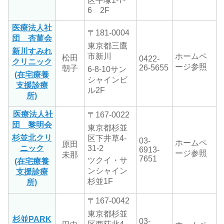
区平塚1-7-
6 2F
医療法人社
〒181-0004
団 杏菫会
東京都三鷹
新川すみれ
市新川
ホームペ
松田
0422-
クリニック
ージ参照
26-5655
朝子
6-8-10サン
(在宅療養
シャインビ
支援診療
ル2F
所)
医療法人社
〒167-0022
団 黎明会
東京都杉並
杉並北クリ
区下井草
4-
03-
ホームペ
原田
ニック
31-2
6913-
ージ参照
未那
7651
ツクイ・サ
(在宅療養
ンシャイン
支援診療
杉並1F
所)
〒167-0042
東京都杉並
杉並PARK
03-