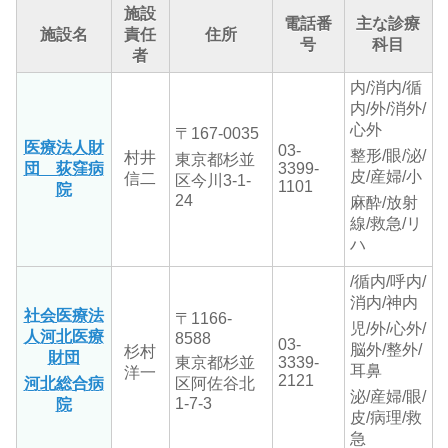
施設
電話番
主な診療
施設名
責任
住所
号
科目
者
内/消内/循
内/外/消外/
心外
〒167-0035
医療法人財
03-
整形/眼/泌/
村井
東京都杉並
団 荻窪病
3399-
皮/産婦/小
信二
区今川3-1-
1101
院
24
麻酔/放射
線/救急/リ
ハ
/循内/呼内/
消内/神内
社会医療法
〒1166-
児/外/心外/
人河北医療
8588
03-
脳外/整外/
杉村
財団
東京都杉並
3339-
耳鼻
洋一
2121
河北総合病
区阿佐谷北
泌/産婦/眼/
1-7-3
院
皮/病理/救
急