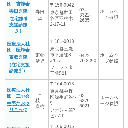
団 杏静会
〒156-0042
03-
寺田医院
ホームペ
寺田
東京都世田
3322-
ージ参照
正
谷区羽根木
(在宅療養
2685
2-17-11
支援診療
所)
〒181-0013
医療法人社
東京都三鷹
団 医輝会
市下連雀3-
東郷
ホームペ
0422-
東郷医院
34-13
70-3050
清児
ージ参照
（在宅支援
フォレスタ
診療所）
三鷹501
〒164-0013
医療法人社
東京都中野
三
03-
団 三心会
区弥生町2-4-
ホームペ
枝
6379-
9
中野なおク
ージ参照
6021
直樹
リニック
ツナシマ第3
ビル2F
〒166-0015