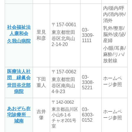
内/循内/呼
内/消内/外/
消外
〒157-0061
社会福祉法
乳外/整形/
03-
里見
東京都世田
人康和会
脳外/皮/泌/
3309-
和彦
谷区北烏山
1111
産婦
久我山病院
2-14-20
小/眼/耳鼻/
麻酔/リハ/
放射線
医療法人社
〒157-0062
03-
団 緑眞会
ホームペ
下田
東京都世田
3308-
ージ参照
世田谷北部
重人
谷区南烏山
5221
病院
4-9-23
〒
142-0062
あおぞら在
東京都品川区
03-
吉井
ホームペ
宅診療所
6303-
小山
6-1-6
肇
ージ参照
0152
チャオ
201
号
城南
室