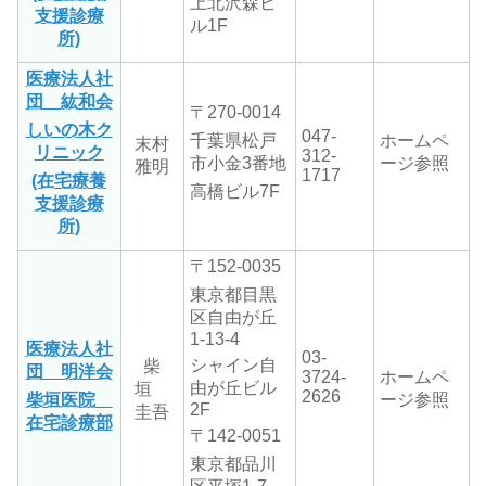
上北沢森ビ
支援診療
ル1F
所)
医療法人社
団 紘和会
〒270-0014
しいの木ク
047-
千葉県松戸
ホームペ
末村
リニック
312-
市小金
3番地
ージ参照
雅明
1717
(在宅療養
高橋ビル7F
支援診療
所)
〒152-0035
東京都目黒
区自由が丘
1-13-4
医療法人社
03-
シャイン自
柴
団 明洋会
3724-
ホームペ
由が丘ビル
垣
2626
柴垣医院
ージ参照
2F
圭吾
在宅診療部
〒142-0051
東京都品川