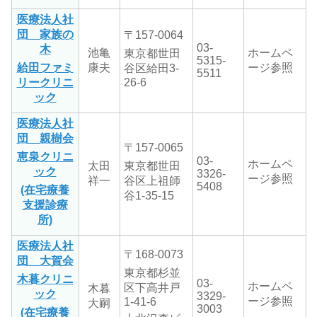
医療法人社
団 家族の
〒157-0064
03-
木
池亀
ホームペ
東京都世田
5315-
給田ファミ
康夫
ージ参照
谷区給田3-
5511
リークリニ
26-6
ック
医療法人社
団 親樹会
〒157-0065
恵泉クリニ
03-
ホームペ
太田
東京都世田
ック
3326-
ージ参照
祥一
谷区上祖師
5408
(在宅療養
谷
1-35-15
支援診療
所)
医療法人社
〒168-0073
団 大賀会
東京都杉並
木暮クリニ
03-
ホームペ
区下高井戸
木暮
ック
3329-
ージ参照
1-41-6
大嗣
3003
(在宅療養