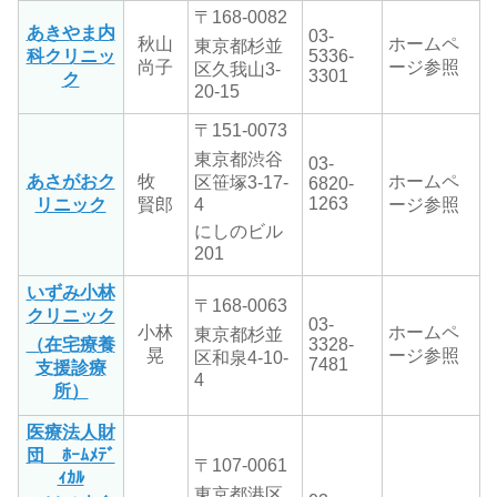
〒168-0082
あきやま内
03-
秋山
ホームペ
東京都杉並
科クリニッ
5336-
尚子
ージ参照
区久我山3-
3301
ク
20-15
〒151-0073
東京都渋谷
03-
あさがおク
牧
ホームペ
区笹塚3-17-
6820-
1263
リニック
賢郎
4
ージ参照
にしのビル
201
いずみ小林
〒168-0063
クリニック
03-
小林
ホームペ
東京都杉並
（在宅療養
3328-
晃
ージ参照
区和泉4-10-
7481
支援診療
4
所）
医療法人財
団 ﾎｰﾑﾒﾃﾞ
〒107-0061
ｨｶﾙ
東京都港区