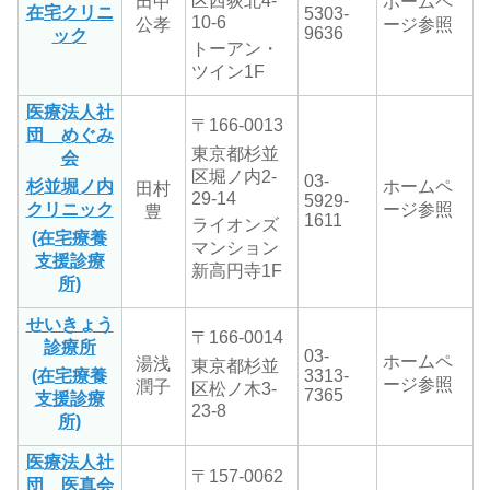
区西荻北4-
田中
ホームペ
在宅クリニ
5303-
10-6
公孝
ージ参照
9636
ック
トーアン・
ツイン1F
医療法人社
〒166-0013
団 めぐみ
東京都杉並
会
区堀ノ内
2-
03-
杉並堀ノ内
ホームペ
田村
29-14
5929-
クリニック
ージ参照
豊
1611
ライオンズ
(在宅療養
マンション
支援診療
新高円寺1F
所)
せいきょう
〒166-0014
診療所
03-
ホームペ
湯浅
東京都杉並
(在宅療養
3313-
ージ参照
潤子
区松ノ木
3-
7365
支援診療
23-8
所)
医療法人社
〒157-0062
団 医真会