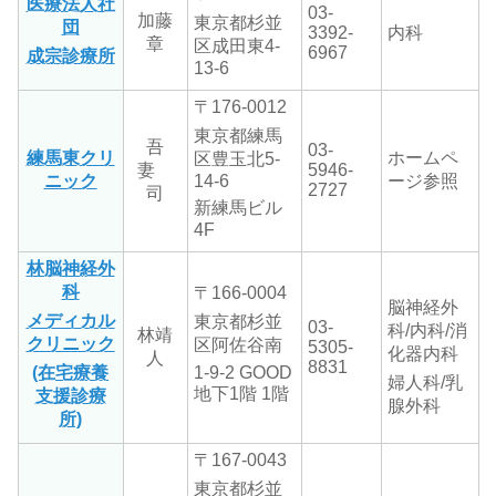
医療法人社
03-
加藤
東京都杉並
団
3392-
内科
章
区成田東4-
6967
成宗診療所
13-6
〒176-0012
東京都練馬
吾
03-
練馬東クリ
ホームペ
区豊玉北5-
妻
5946-
ニック
14-6
ージ参照
2727
司
新練馬ビル
4F
林脳神経外
科
〒166-0004
脳神経外
メディカル
東京都杉並
03-
科/内科/消
林靖
クリニック
区阿佐谷南
5305-
化器内科
人
8831
(在宅療養
1-9-2 GOOD
婦人科/乳
地下1階 1階
支援診療
腺外科
所)
〒167-0043
東京都杉並