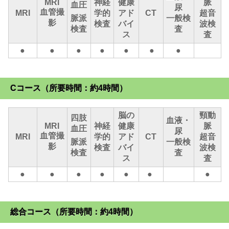
MRI
神経
健康
脈
血圧
尿
血管撮
MRI
学的
アド
CT
超音
脈派
一般検
影
検査
バイ
波検
検査
査
ス
査
●
●
●
●
●
●
●
Cコース（所要時間：約4時間）
脳の
頸動
四肢
血液・
MRI
神経
健康
脈
血圧
尿
血管撮
MRI
学的
アド
CT
超音
脈派
一般検
影
検査
バイ
波検
検査
査
ス
査
●
●
●
●
●
●
●
総合コース（所要時間：約4時間）