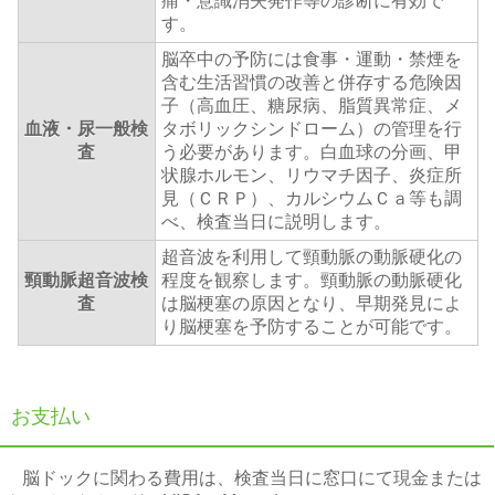
痛・意識消失発作等の診断に有効で
す。
脳卒中の予防には食事・運動・禁煙を
含む生活習慣の改善と併存する危険因
子（高血圧、糖尿病、脂質異常症、メ
血液・尿一般検
タボリックシンドローム）の管理を行
査
う必要があります。白血球の分画、甲
状腺ホルモン、リウマチ因子、炎症所
見（ＣＲＰ）、カルシウムＣａ等も調
べ、検査当日に説明します。
超音波を利用して頸動脈の動脈硬化の
頸動脈超音波検
程度を観察します。頸動脈の動脈硬化
査
は脳梗塞の原因となり、早期発見によ
り脳梗塞を予防することが可能です。
お支払い
脳ドックに関わる費用は、検査当日に窓口にて現金または