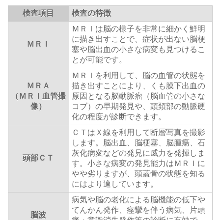
検査項目
検査の特徴
ＭＲＩは脳の様子を非常に細かく鮮明
に描き出すことで、症状が出ない脳梗
ＭＲＩ
塞や脳出血の小さな病変も見つけるこ
とが可能です。
ＭＲＩを利用して、脳の血管の状態を
ＭＲＡ
描き出すことにより、くも膜下出血の
（ＭＲＩ血管撮
原因となる脳動脈瘤（脳血管の小さな
像）
コブ）の早期発見や、頭頚部の動脈硬
化の程度が診断できます。
ＣＴはＸ線を利用して断層写真を撮影
します。脳出血、脳梗塞、脳腫瘍、石
灰化病変などの発見に威力を発揮しま
頭部ＣＴ
す。小さな病変の発見能力はＭＲＩに
やや劣りますが、頭蓋骨の状態を知る
にはより適しています。
病気や脳の老化による脳機能の低下や
てんかん発作、痙攣を伴う病気、片頭
脳波