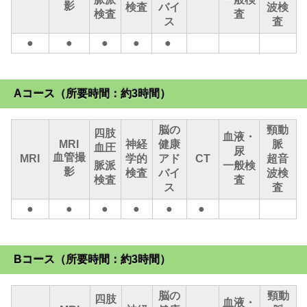
影
検査
バイ
波検
検査
査
ス
査
●
●
●
●
●
Aコース（所要時間：約3時間）
脳の
頸動
四肢
血液・
MRI
神経
健康
脈
血圧
尿
血管撮
MRI
学的
アド
CT
超音
脈派
一般検
影
検査
バイ
波検
検査
査
ス
査
●
●
●
●
●
●
Bコース（所要時間：約3時間）
脳の
頸動
四肢
血液・