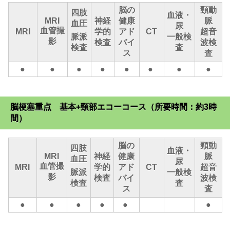
脳の
頸動
四肢
血液・
MRI
神経
健康
脈
血圧
尿
血管撮
MRI
学的
アド
CT
超音
脈派
一般検
影
検査
バイ
波検
検査
査
ス
査
●
●
●
●
●
●
●
●
脳梗塞重点 基本+頸部エコーコース（所要時間：約3時
間）
脳の
頸動
四肢
血液・
MRI
神経
健康
脈
血圧
尿
血管撮
MRI
学的
アド
CT
超音
脈派
一般検
影
検査
バイ
波検
検査
査
ス
査
●
●
●
●
●
●