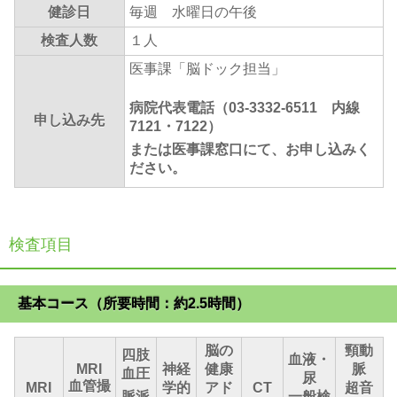
健診日
毎週 水曜日の午後
検査人数
１人
医事課「脳ドック担当」
病院代表電話（03-3332-6511 内線
申し込み先
7121・7122）
または医事課窓口にて、お申し込みく
ださい。
検査項目
基本コース（所要時間：約2.5時間）
脳の
頸動
四肢
血液・
MRI
神経
健康
脈
血圧
尿
血管撮
MRI
学的
アド
CT
超音
脈派
一般検